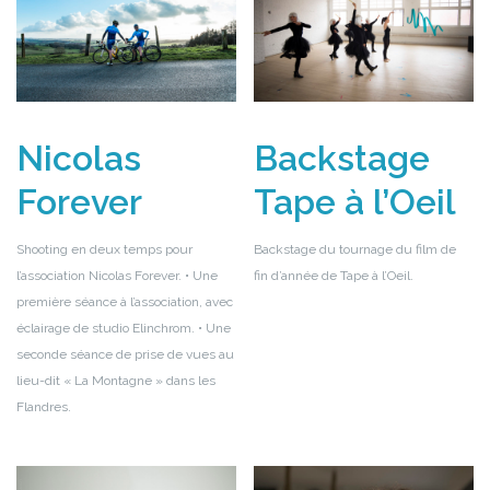
Nicolas
Backstage
Forever
Tape à l’Oeil
Shooting en deux temps pour
Backstage du tournage du film de
l’association Nicolas Forever.
• Une
fin d’année de Tape à l’Oeil.
première séance à l’association, avec
éclairage de studio Elinchrom.
• Une
seconde séance de prise de vues au
lieu-dit « La Montagne » dans les
Flandres.