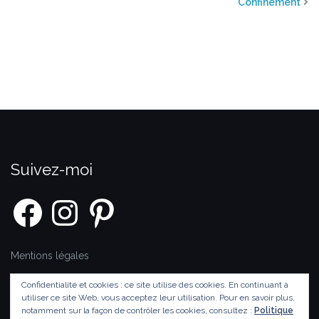
Confinement
Suivez-moi
Facebook
Instagram
Pinterest
Mentions légales
Confidentialité et cookies : ce site utilise des cookies. En continuant à
utiliser ce site Web, vous acceptez leur utilisation.
Pour en savoir plus,
© 2020 Laurent Vandenbeusch
notamment sur la façon de contrôler les cookies, consultez :
Politique
Thème par
Colorlib
Propulsé par
WordPress